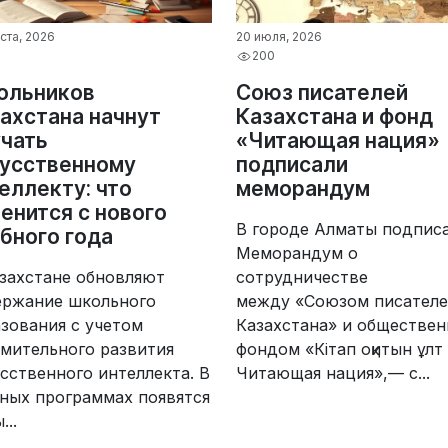
ста, 2026
20 июля, 2026
200
ольников
Союз писателей
ахстана начнут
Казахстана и фонд
чать
«Читающая нация»
кусственному
подписали
еллекту: что
меморандум
енится с нового
В городе Алматы подпис
бного года
Меморандум о
захстане обновляют
сотрудничестве
ержание школьного
между «Союзом писател
зования с учетом
Казахстана» и обществе
мительного развития
фондом «Кітап оқитын ұлт 
сственного интеллекта. В
Читающая нация»,— с...
ных программах появятся
...