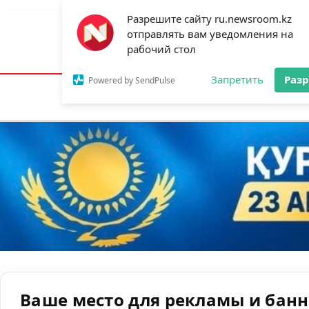
Разрешите сайту ru.newsroom.kz
отправлять вам уведомления на
Астана:
19°C
Алматы:
22°C
Шымк
рабочий стол
Запретить
Раз
Powered by SendPulse
Новости
Ан
Ваше место для рекламы и бан