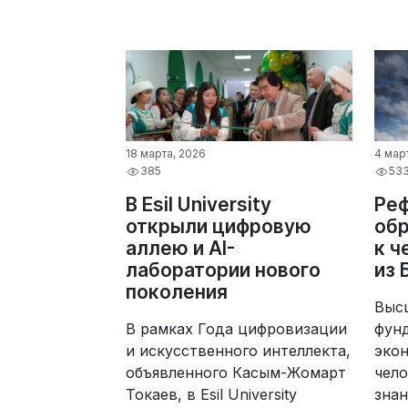
18 марта, 2026
4 мар
385
53
В Esil University
Ре
открыли цифровую
обр
аллею и AI-
к ч
лаборатории нового
из 
поколения
Высш
В рамках Года цифровизации
фун
и искусственного интеллекта,
эко
объявленного Касым-Жомарт
чело
Токаев, в Esil University
знан