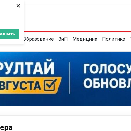
×
ент:
28°C
решить
алитика
Образование
ЗиП
Медицина
Политика
нера