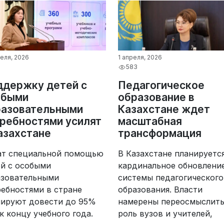
реля, 2026
1 апреля, 2026
583
ддержку детей с
Педагогическое
обыми
образование в
разовательными
Казахстане ждет
ребностями усилят
масштабная
азахстане
трансформация
ат специальной помощью
В Казахстане планируетс
ей с особыми
кардинальное обновлени
азовательными
системы педагогического
ебностями в стране
образования. Власти
нируют довести до 95%
намерены переосмыслит
к концу учебного года.
роль вузов и учителей,