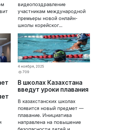
ом
видеопоздравление
вит
участникам международной
премьеры новой онлайн-
школы корейског...
4 ноября, 2025
709
ает
В школах Казахстана
введут уроки плавания
яет
В казахстанских школах
появится новый предмет —
плавание. Инициатива
и
направлена на повышение
безопасности детей и