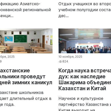
ификацию Азиатско-
Отдых учащихся во втор
оокеанской региональной
учебном полугодии соста
енци...
дес...
ября, 2025
10 ноября, 2025
9
824
ахстанские
Когда наука встреч
льники проведут
дух: как наследие
дней зимних каникул
Шакарима объедин
Казахстан и Китай
азахстане школьников
дает длительный отдых в
Научное и культурное
е года.
партнёрство Казахстана 
Китая выходит на