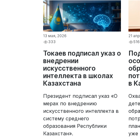
13 мая, 2026
21 ап
333
516
Токаев подписал указ о
По
внедрении
ос
искусственного
об
интеллекта в школах
пот
Казахстана
в К
Президент подписал указ «О
Охв
мерах по внедрению
дет
искусственного интеллекта в
обр
систему среднего
потр
образования Республики
пла
Казахстан».
уже 