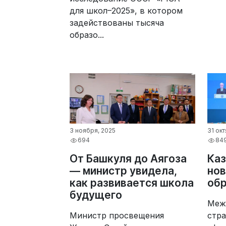
для школ–2025», в котором
задействованы тысяча
образо...
3 ноября, 2025
31 ок
694
84
От Башкуля до Аягоза
Каз
— министр увидела,
нов
как развивается школа
обр
будущего
Меж
Министр просвещения
стра