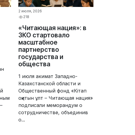
2 июля, 2026
218
«Читающая нация»: в
ЗКО стартовало
масштабное
партнерство
государства и
общества
ан
1 июля акимат Западно-
Казахстанской области и
ей
Общественный фонд «Кітап
нным
оқитын ұлт – Читающая нация»
–
подписали меморандум о
сотрудничестве, объединив
о...