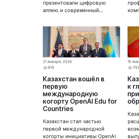
презентовали цифровую
про
аллею и современный...
комп
21 января, 2026
15 ян
816
791
Казахстан вошёл в
Каз
первую
к г
международную
пр
когорту OpenAI Edu for
обр
Countries
Каз
Казахстан стал частью
рас
первой международной
воз
когорты инициативы OpenAI
выпу