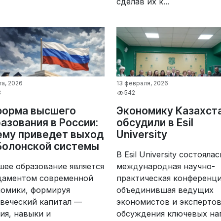
сделав их к...
та, 2026
13 февраля, 2026
3
542
форма высшего
Экономику Казахст
азования в России:
обсудили в Esil
ему приведет выход
University
Болонской системы
В Esil University состоялас
ее образование является
международная научно-
даментом современной
практическая конференци
номики, формируя
объединившая ведущих
веческий капитал —
экономистов и экспертов
ия, навыки и
обсуждения ключевых нап