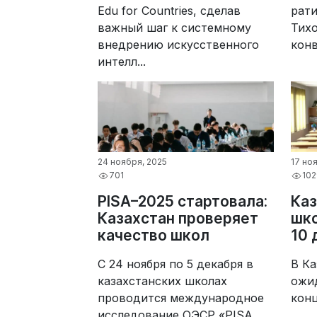
Edu for Countries, сделав
рат
важный шаг к системному
Тих
внедрению искусственного
конв
интелл...
24 ноября, 2025
17 но
701
102
PISA–2025 стартовала:
Каз
Казахстан проверяет
шко
качество школ
10 
С 24 ноября по 5 декабря в
В К
казахстанских школах
ожи
проводится международное
конц
исследование ОЭСР «PISA