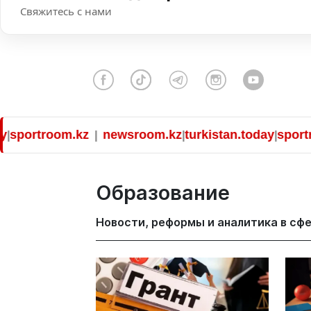
Свяжитесь с нами
room.kz
newsroom.kz
turkistan.today
sportroom.kz
|
|
|
Образование
Новости, реформы и аналитика в сфе