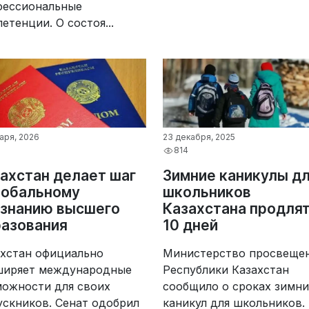
фессиональные
етенции. О состоя...
варя, 2026
23 декабря, 2025
814
ахстан делает шаг
Зимние каникулы д
лобальному
школьников
изнанию высшего
Казахстана продля
азования
10 дней
ахстан официально
Министерство просвеще
ширяет международные
Республики Казахстан
можности для своих
сообщило о сроках зимни
скников. Сенат одобрил
каникул для школьников.