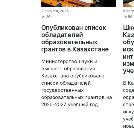
7 августа, 2026
6 авгу
264
86
Опубликован список
Шк
обладателей
Каз
образовательных
обу
грантов в Казахстане
ис
инт
Министерство науки и
изм
высшего образования
уче
Казахстана опубликовало
список обладателей
В Ка
государственных
сод
образовательных грантов на
обра
2026–2027 учебный год.
стре
иску
учеб
новы