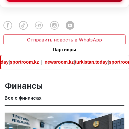
Отправить новость в WhatsApp
Партнеры
y
|
sportroom.kz
|
newsroom.kz
|
turkistan.today
|
sportroom.k
Финансы
Все о финансах