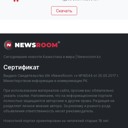
Скачать
Сегодняшние новости Казахстана и мира | Newsroom.kz
Сертификат
Выдано Свидетельство ИА «NewsRoom +» №16544 от 25.05.2017 г.
Министерством информации и коммуникации РК.
При использовании материалов сайта, просим вас обязательно
указать ссылки. Напоминаем, что на информационном портале
полностью защищаются авторские и другие права. Редакция не
разделяет личное мнение автора. За рекламу и разного рода
объявления ответственность несет рекламодатель.
Новостной портал ориентирован на читателей старше 18 лет.