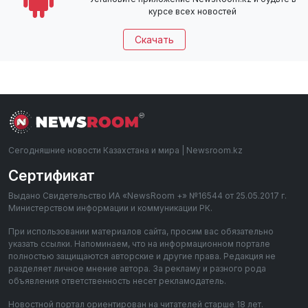
курсе всех новостей
Скачать
Сегодняшние новости Казахстана и мира | Newsroom.kz
Сертификат
Выдано Свидетельство ИА «NewsRoom +» №16544 от 25.05.2017 г.
Министерством информации и коммуникации РК.
При использовании материалов сайта, просим вас обязательно
указать ссылки. Напоминаем, что на информационном портале
полностью защищаются авторские и другие права. Редакция не
разделяет личное мнение автора. За рекламу и разного рода
объявления ответственность несет рекламодатель.
Новостной портал ориентирован на читателей старше 18 лет.