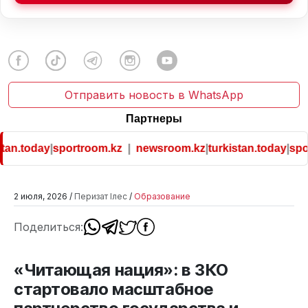
Отправить новость в WhatsApp
Партнеры
an.today
|
sportroom.kz
|
newsroom.kz
|
turkistan.today
|
spor
2 июля, 2026 /
Перизат Ілес
/
Образование
Поделиться:
«Читающая нация»: в ЗКО
стартовало масштабное