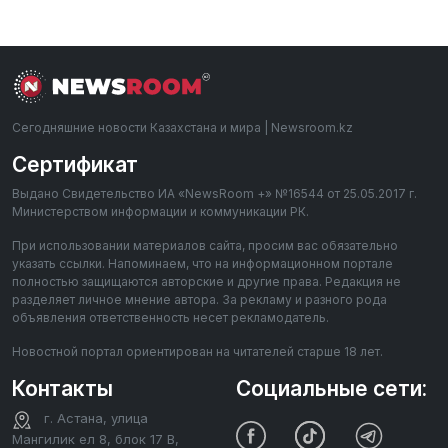
Сегодняшние новости Казахстана и мира | Newsroom.kz
Сертификат
Выдано Свидетельство ИА «NewsRoom +» №16544 от 25.05.2017 г.
Министерством информации и коммуникации РК.
При использовании материалов сайта, просим вас обязательно
указать ссылки. Напоминаем, что на информационном портале
полностью защищаются авторские и другие права. Редакция не
разделяет личное мнение автора. За рекламу и разного рода
объявления ответственность несет рекламодатель.
Новостной портал ориентирован на читателей старше 18 лет.
Контакты
Социальные сети:
г. Астана, улица
Мангилик ел 8, блок 17 В,