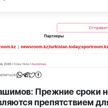
Отправит
Партнеры
kz
newsroom.kz
turkistan.today
sportroom.kz
|
|
|
я, 2026 /
Олжа Уали
/
Аналитика
елиться:
ашимов: Прежние сроки н
вляются препятствием дл