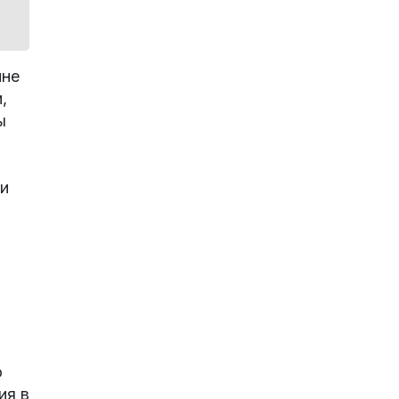
ине
,
ы
ю
ки
ю
ия в