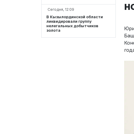
н
Сегодня, 12:09
В Кызылординской области
ликвидировали группу
нелегальных добытчиков
Юри
золота
Баш
Кон
год