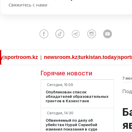
Свяжитесь с нами
rtroom.kz
newsroom.kz
turkistan.today
sportroom.
|
|
|
Горячие новости
7 июл
Сегодня, 15:09
Под
Опубликован список
обладателей образовательных
грантов в Казахстане
Б
Сегодня, 14:30
Обвиняемый по делу об
я
убийстве Нурай Серикбай
изменил показания в суде