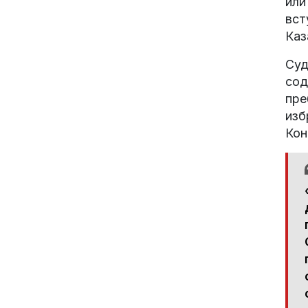
или
вст
Каз
Суд
сод
пре
изб
Кон