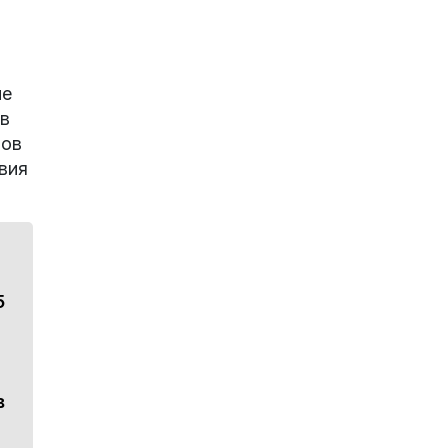
не
ов
тов
вия
5
в