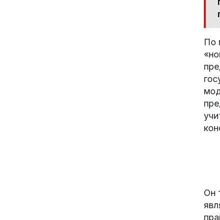
По 
«но
пре
гос
мод
пре
учи
кон
Он 
явл
пра