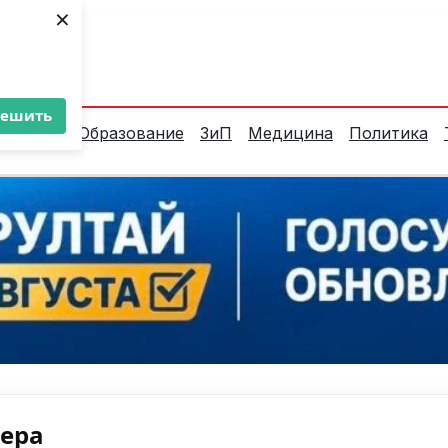
×
ент:
36°C
решить
алитика
Образование
ЗиП
Медицина
Политика
нера