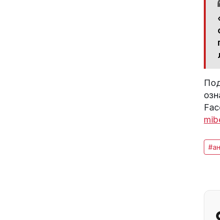
Под
озн
Fac
mib
#ан