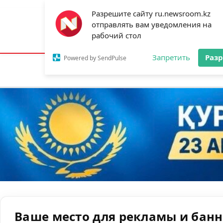
Разрешите сайту ru.newsroom.kz
отправлять вам уведомления на
Астана:
23°C
Алматы:
31°C
Шымк
рабочий стол
Запретить
Раз
Powered by SendPulse
Новости
Ан
Ваше место для рекламы и бан