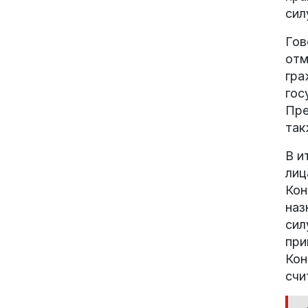
сил
Гов
отм
гра
гос
Пре
так
В и
лиц
Кон
наз
сил
при
Кон
счи