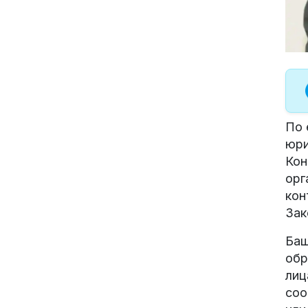
По 
юри
Кон
орг
кон
Зак
Баш
обр
лиц
соо