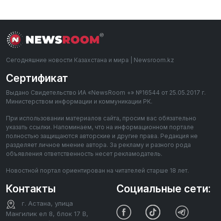
Сегодняшние новости Казахстана и мира | Newsroom.kz
Сертификат
Выдано Свидетельство ИА «NewsRoom +» №16544 от 25.05.2017 г.
Министерством информации и коммуникации РК.
При использовании материалов сайта, просим вас обязательно
указать ссылки. Напоминаем, что на информационном портале
полностью защищаются авторские и другие права. Редакция не
разделяет личное мнение автора. За рекламу и разного рода
объявления ответственность несет рекламодатель.
Новостной портал ориентирован на читателей старше 18 лет.
Контакты
Социальные сети:
г. Астана, улица
Мангилик ел 8, блок 17 В,