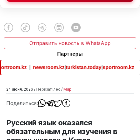
Отправить новость в WhatsApp
Партнеры
rtroom.kz
|
newsroom.kz
|
turkistan.today
|
sportroom.kz
24 июня, 2026 /
Перизат Ілес
/
Мир
Поделиться:
Русский язык оказался
обязательным для изучения в