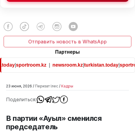
Отправить новость в WhatsApp
Партнеры
.today
|
sportroom.kz
|
newsroom.kz
|
turkistan.today
|
sportro
23 июня, 2026 /
Перизат Ілес
/
Кадры
Поделиться:
В партии «Ауыл» сменился
председатель