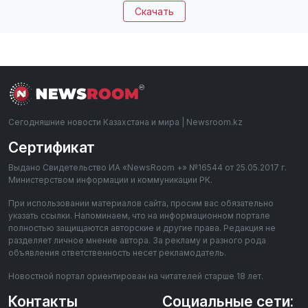
Скачать
Сегодняшние новости Казахстана и мира | Newsroom.kz
Сертификат
Выдано Свидетельство ИА «NewsRoom +» №16544 от 25.05.2017 г.
Министерством информации и коммуникации РК.
При использовании материалов сайта, просим вас обязательно
указать ссылки. Напоминаем, что на информационном портале
полностью защищаются авторские и другие права. Редакция не
разделяет личное мнение автора. За рекламу и разного рода
объявления ответственность несет рекламодатель.
Новостной портал ориентирован на читателей старше 18 лет.
Контакты
Социальные сети: