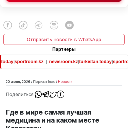
Отправить новость в WhatsApp
Партнеры
oday
|
sportroom.kz
|
newsroom.kz
|
turkistan.today
|
sportroo
20 июня, 2026 /
Перизат Ілес
/
Новости
Поделиться:
Где в мире самая лучшая
медицина и на каком месте