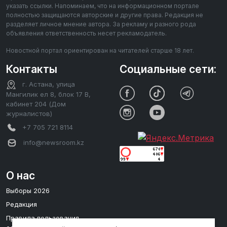
указать ссылки. Напоминаем, что на информационном портале
полностью защищаются авторские и другие права. Редакция не
разделяет личное мнение автора. За рекламу и разного рода
объявления ответственность несет рекламодатель.
Новостной портал ориентирован на читателей старше 18 лет.
Контакты
Социальные сети:
г. Астана, улица
Мангилик ел 8, блок 17 В,
кабинет 204 (Дом
журналистов)
+7 705 721 8114
info@newsroom.kz
О нас
Выборы 2026
Редакция
Правила пользования