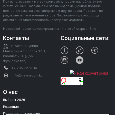
При использовании материалов сайта, просим вас обязательно
указать ссылки. Напоминаем, что на информационном портале
полностью защищаются авторские и другие права. Редакция не
разделяет личное мнение автора. За рекламу и разного рода
объявления ответственность несет рекламодатель.
Новостной портал ориентирован на читателей старше 18 лет.
Контакты
Социальные сети:
г. Астана, улица
Мангилик ел 8, блок 17 В,
кабинет 204 (Дом
журналистов)
+7 705 721 8114
info@newsroom.kz
О нас
Выборы 2026
Редакция
Правила пользования