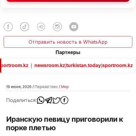
Отправить новость в WhatsApp
Партнеры
ortroom.kz
|
newsroom.kz
|
turkistan.today
|
sportroom.kz
19 июня, 2026 /
Перизат Ілес
/
Мир
Поделиться:
Иранскую певицу приговорили к
порке плетью