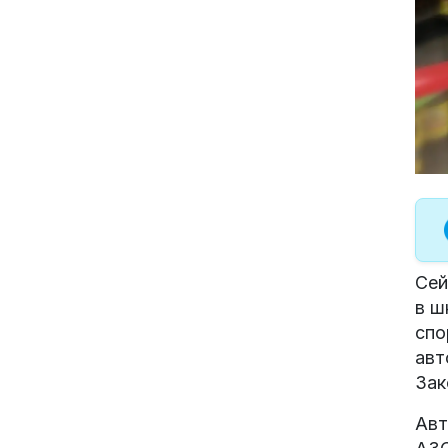
Сей
в ш
спо
авт
Зак
Авт