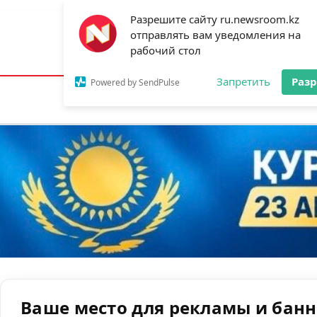
Разрешите сайту ru.newsroom.kz
отправлять вам уведомления на
Астана:
24°C
Алматы:
34°C
Шымк
рабочий стол
Запретить
Раз
Powered by SendPulse
Новости
Ан
Ваше место для рекламы и бан