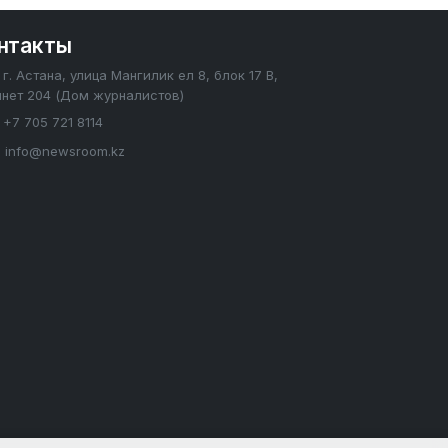
нтакты
г. Астана, улица Мангилик ел 8, блок 17 В,
инет 204 (Дом журналистов)
+7 705 721 8114
info@newsroom.kz