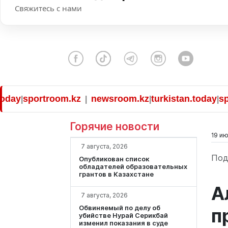
Свяжитесь с нами
sportroom.kz
newsroom.kz
turkistan.today
sportr
|
|
|
|
Горячие новости
19 ию
7 августа, 2026
Под
Опубликован список
обладателей образовательных
грантов в Казахстане
А
7 августа, 2026
Обвиняемый по делу об
п
убийстве Нурай Серикбай
изменил показания в суде