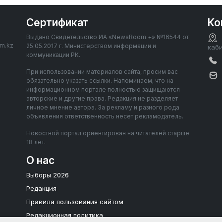
Сертификат
Ко
Выдано Свидетельство ИА «NewsRoom +» №16544 от
om.kz
25.05.2017 г. Министерством информации и
каб
коммуникации РК.
При использовании материалов сайта, просим вас
обязательно указать ссылки. Напоминаем, что на
информационном портале полностью защищаются
авторские и другие права. Редакция не разделяет
личное мнение автора. За рекламу и разного рода
объявления ответственность несет рекламодатель.
Новостной портал ориентирован на читателей старше
18 лет.
О нас
Выборы 2026
Редакция
Правила пользования сайтом
Редакционная политика