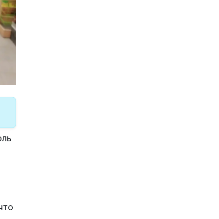
оль
что