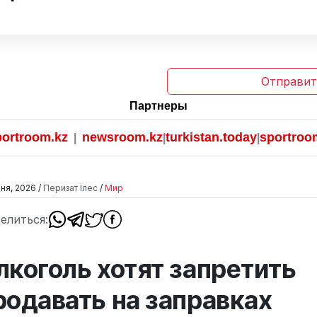
Отправит
Партнеры
oom.kz
newsroom.kz
turkistan.today
sportroom.kz
|
|
|
ня, 2026 /
Перизат Ілес
/
Мир
елиться:
лкоголь хотят запретить
родавать на заправках