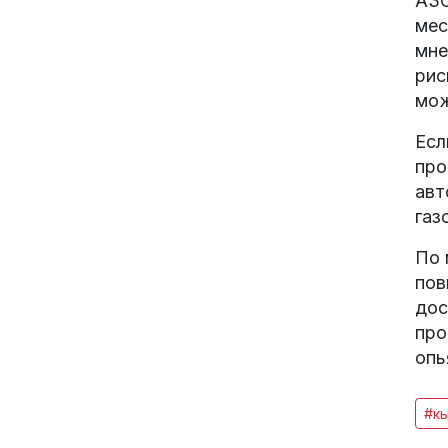
АЗС
мес
мне
рис
мож
Есл
про
авт
газ
По 
пов
дос
про
опь
#к