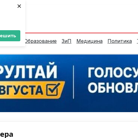
×
ент:
37°C
решить
алитика
Образование
ЗиП
Медицина
Политика
нера