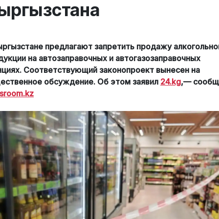
ыргызстана
ыргызстане предлагают запретить продажу алкогольно
дукции на автозаправочных и автогазозаправочных
нциях. Соответствующий законопроект вынесен на
ественное обсуждение. Об этом заявил
24.kg
,— сообщ
sroom.kz