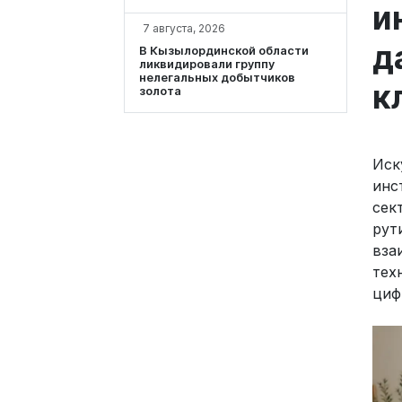
и
7 августа, 2026
д
В Кызылординской области
ликвидировали группу
нелегальных добытчиков
к
золота
Иск
инс
сек
рут
вза
тех
циф