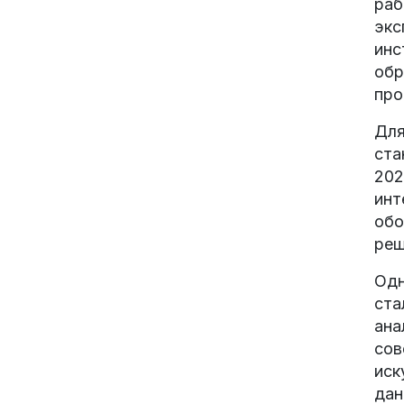
раб
экс
инс
обр
про
Для
ста
202
инт
обо
реш
Одн
ста
ана
сов
иск
дан