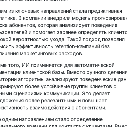
им из ключевых направлений стала предиктивная
литика. В компании внедрили модель прогнозирова
ока абонентов, которая анализирует поведение
ьзователей и помогает заранее определять клиенто
окой вероятностью ухода. Такой подход позволил
ысить эффективность retention-кампаний без
личения маркетинговых расходов.
ме того, ИИ применяется для автоматической
ментации клиентской базы. Вместо ручного делени
итории алгоритмы анализируют поведенческие да
ормируют более устойчивые группы клиентов с
ными сценариями коммуникации. Это делает
дложения более релевантными и повышает
ективность взаимодействия с абонентами.
 одним направлением стало определение
имального времени для контакта с клиентами. Вме