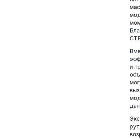
мас
мод
мом
Бла
CTR
Вме
эфф
и п
объ
мог
выз
мод
дан
Экс
рут
воз