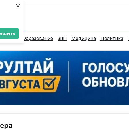
×
ент:
36°C
решить
алитика
Образование
ЗиП
Медицина
Политика
нера