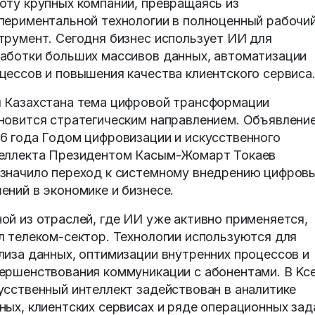
оту крупных компаний, превращаясь из
периментальной технологии в полноценный рабочи
трумент. Сегодня бизнес использует ИИ для
аботки больших массивов данных, автоматизации
цессов и повышения качества клиентского сервиса
 Казахстана тема цифровой трансформации
новится стратегическим направлением. Объявлени
6 года Годом цифровизации и искусственного
еллекта Президентом Касым-Жомарт Токаев
значило переход к системному внедрению цифров
ений в экономике и бизнесе.
ой из отраслей, где ИИ уже активно применяется,
л телеком-сектор. Технологии используются для
лиза данных, оптимизации внутренних процессов и
ершенствования коммуникации с абонентами. В Kce
усственный интеллект задействован в аналитике
ных, клиентских сервисах и ряде операционных зад