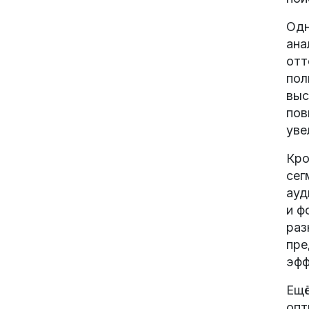
Одн
ана
отт
пол
выс
пов
уве
Кро
сег
ауд
и ф
раз
пре
эфф
Ещё
опт