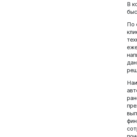
В к
быс
По 
кли
тех
еже
нап
дан
реш
Наи
авт
ран
пре
вып
фин
сот
пои