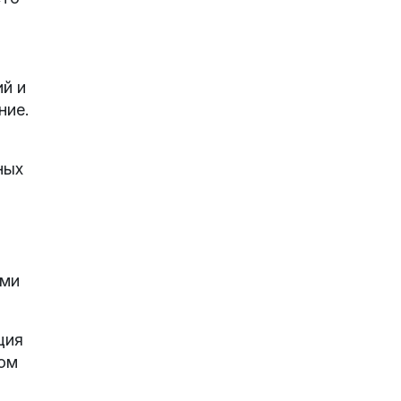
й и
ние.
ных
м
ыми
ция
том