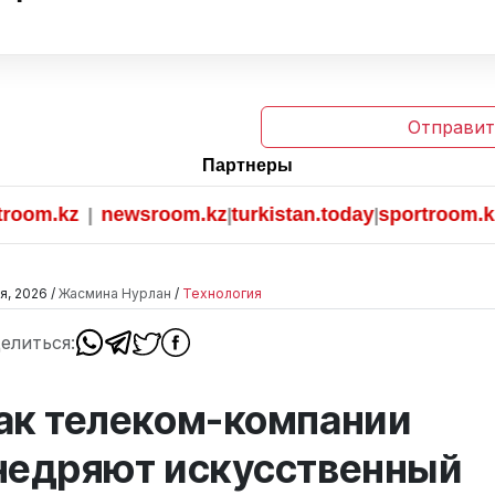
Отправит
Партнеры
.kz
newsroom.kz
turkistan.today
sportroom.kz
|
|
|
я, 2026 /
Жасмина Нурлан
/
Технология
елиться:
ак телеком-компании
недряют искусственный