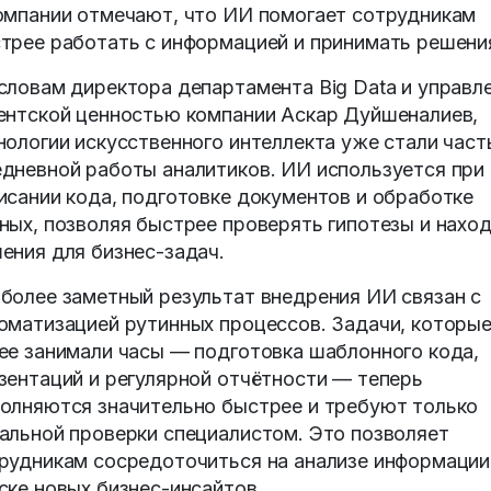
омпании отмечают, что ИИ помогает сотрудникам
трее работать с информацией и принимать решени
словам директора департамента Big Data и управл
ентской ценностью компании Аскар Дуйшеналиев,
нологии искусственного интеллекта уже стали час
дневной работы аналитиков. ИИ используется при
исании кода, подготовке документов и обработке
ных, позволяя быстрее проверять гипотезы и нахо
ения для бизнес-задач.
более заметный результат внедрения ИИ связан с
оматизацией рутинных процессов. Задачи, которы
ее занимали часы — подготовка шаблонного кода,
зентаций и регулярной отчётности — теперь
олняются значительно быстрее и требуют только
альной проверки специалистом. Это позволяет
рудникам сосредоточиться на анализе информации
ске новых бизнес-инсайтов.