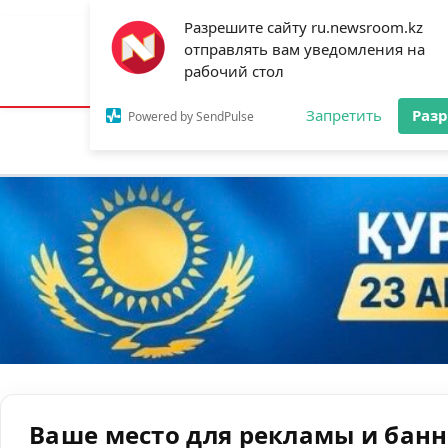
Разрешите сайту ru.newsroom.kz
отправлять вам уведомления на
Астана:
25°C
Алматы:
31°C
Шымк
рабочий стол
Запретить
Раз
Powered by SendPulse
Новости
Ан
Ваше место для рекламы и бан