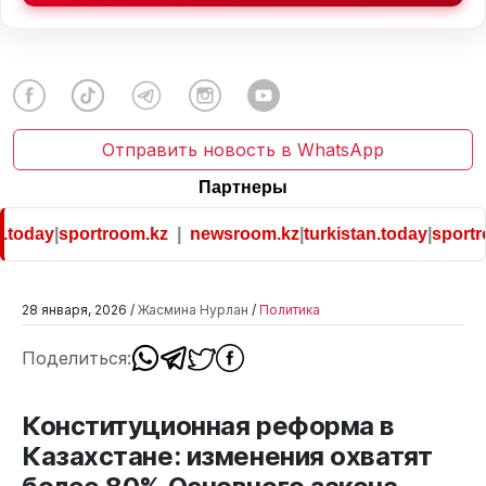
Отправить новость в WhatsApp
Партнеры
today
|
sportroom.kz
|
newsroom.kz
|
turkistan.today
|
sportro
28 января, 2026 /
Жасмина Нурлан
/
Политика
Поделиться:
Конституционная реформа в
Казахстане: изменения охватят