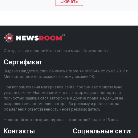
Скачать
Сегодняшние новости Казахстана и мира | Newsroom.kz
Сертификат
Выдано Свидетельство ИА «NewsRoom +» №16544 от 25.05.2017 г.
Министерством информации и коммуникации РК.
При использовании материалов сайта, просим вас обязательно
указать ссылки. Напоминаем, что на информационном портале
полностью защищаются авторские и другие права. Редакция не
разделяет личное мнение автора. За рекламу и разного рода
объявления ответственность несет рекламодатель.
Новостной портал ориентирован на читателей старше 18 лет.
Контакты
Социальные сети: