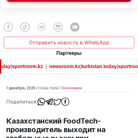
Отправить новость в WhatsApp
Партнеры
ay
|
sportroom.kz
|
newsroom.kz
|
turkistan.today
|
sportroom.
1 декабря, 2025 /
Олжа Уали
/
Экономика
Поделиться:
Казахстанский FoodTech-
производитель выходит на