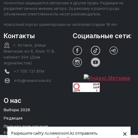
полностью защищаются авторские и другие права. Редакция не
разделяет личное мнение автора. За рекламу и разного рода
объявления ответственность несет рекламодатель.
Новостной портал ориентирован на читателей старше 18 лет.
Контакты
Социальные сети:
г. Астана, улица
Мангилик ел 8, блок 17 В,
кабинет 204 (Дом
журналистов)
+7 705 721 8114
info@newsroom.kz
О нас
Выборы 2026
Редакция
Правила пользования
×
сайтом
Разрешите сайту ru.newsroom.kz отправлять