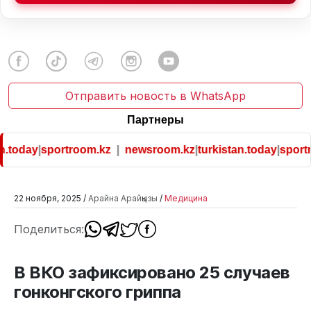
Отправить новость в WhatsApp
Партнеры
.today
|
sportroom.kz
|
newsroom.kz
|
turkistan.today
|
sportr
22 ноября, 2025 /
Арайна Арайқызы
/
Медицина
Поделиться:
В ВКО зафиксировано 25 случаев
гонконгского гриппа