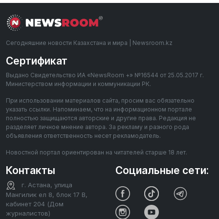
Сегодняшние новости Казахстана и мира | Newsroom.kz
Сертификат
Выдано Свидетельство ИА «NewsRoom +» №16544 от 25.05.2017 г.
Министерством информации и коммуникации РК.
При использовании материалов сайта, просим вас обязательно
указать ссылки. Напоминаем, что на информационном портале
полностью защищаются авторские и другие права. Редакция не
разделяет личное мнение автора. За рекламу и разного рода
объявления ответственность несет рекламодатель.
Новостной портал ориентирован на читателей старше 18 лет.
Контакты
Социальные сети:
г. Астана, улица
Мангилик ел 8, блок 17 В,
кабинет 204 (Дом
журналистов)