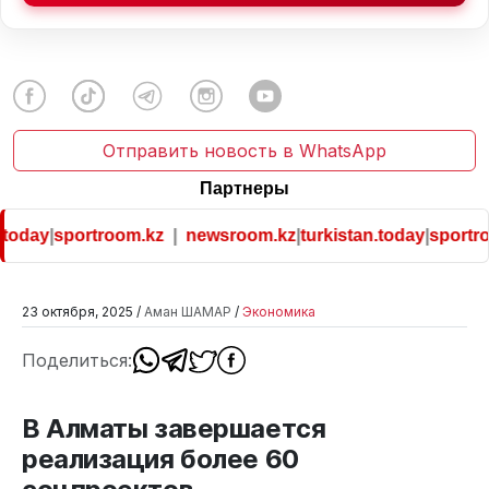
Отправить новость в WhatsApp
Партнеры
today
|
sportroom.kz
|
newsroom.kz
|
turkistan.today
|
sportroo
23 октября, 2025 /
Аман ШАМАР
/
Экономика
Поделиться:
В Алматы завершается
реализация более 60