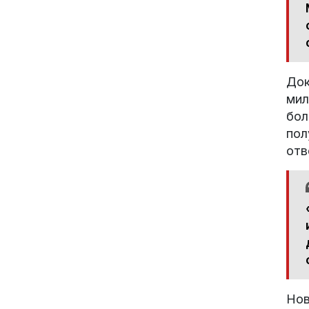
Док
мил
бол
пол
отв
Нов