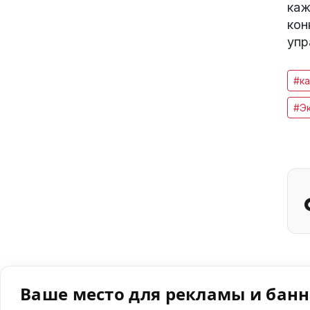
каж
кон
упр
#ка
#Э
Ваше место для рекламы и бан