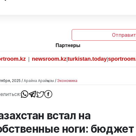
Отправит
Партнеры
om.kz
newsroom.kz
turkistan.today
sportroom.kz
|
|
|
тября, 2025 /
Арайна Арайқызы
/
Экономика
елиться:
азахстан встал на
обственные ноги: бюджет