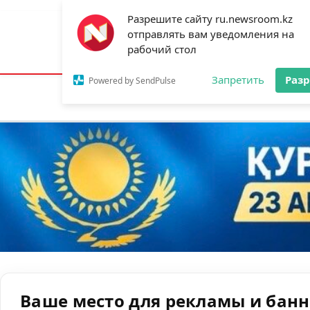
Разрешите сайту ru.newsroom.kz
отправлять вам уведомления на
Астана:
23°C
Алматы:
31°C
Шымк
рабочий стол
Запретить
Раз
Powered by SendPulse
Новости
Ан
Ваше место для рекламы и бан