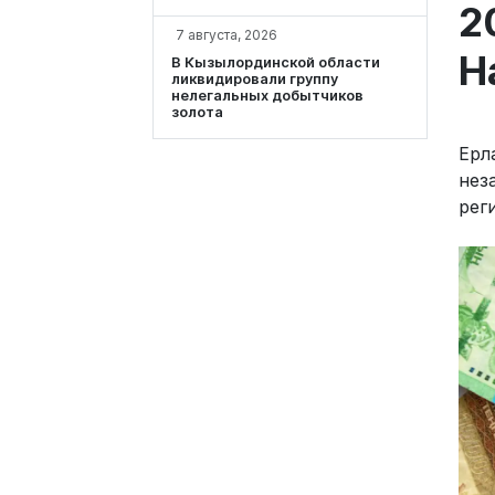
2
7 августа, 2026
Н
В Кызылординской области
ликвидировали группу
нелегальных добытчиков
золота
Ерл
нез
рег