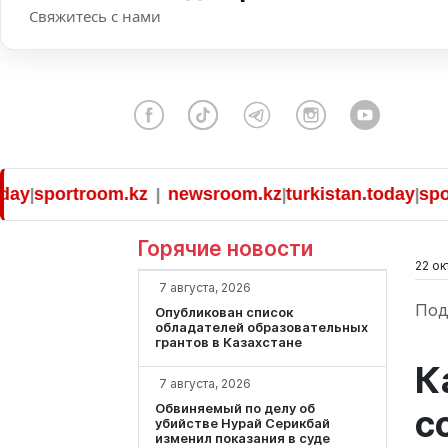
Свяжитесь с нами
sportroom.kz
newsroom.kz
turkistan.today
sportro
|
|
|
Горячие новости
22 ок
7 августа, 2026
Под
Опубликован список
обладателей образовательных
грантов в Казахстане
К
7 августа, 2026
Обвиняемый по делу об
с
убийстве Нурай Серикбай
изменил показания в суде