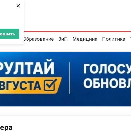
×
ент:
35°C
решить
алитика
Образование
ЗиП
Медицина
Политика
нера