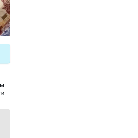
ом
ги