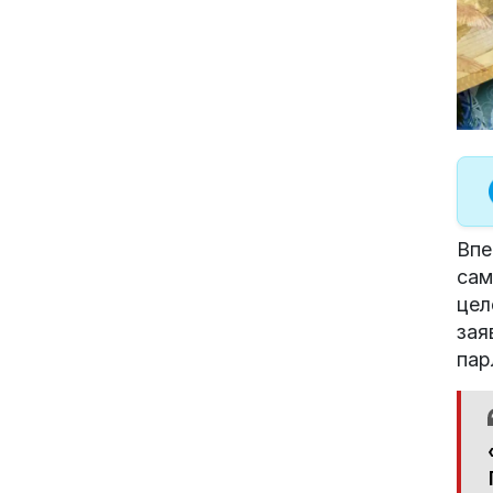
Впе
сам
цел
зая
пар