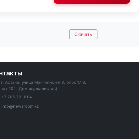
Скачать
нтакты
г. Астана, улица Мангилик ел 8, блок 17 В,
инет 204 (Дом журналистов)
+7 705 721 8114
info@newsroom.kz