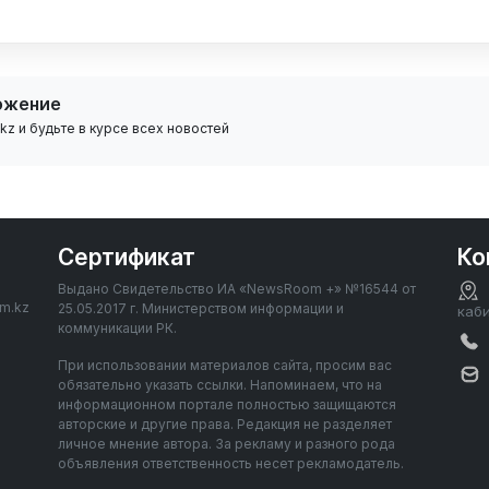
ожение
z и будьте в курсе всех новостей
Сертификат
Ко
Выдано Свидетельство ИА «NewsRoom +» №16544 от
om.kz
25.05.2017 г. Министерством информации и
каб
коммуникации РК.
При использовании материалов сайта, просим вас
обязательно указать ссылки. Напоминаем, что на
информационном портале полностью защищаются
авторские и другие права. Редакция не разделяет
личное мнение автора. За рекламу и разного рода
объявления ответственность несет рекламодатель.