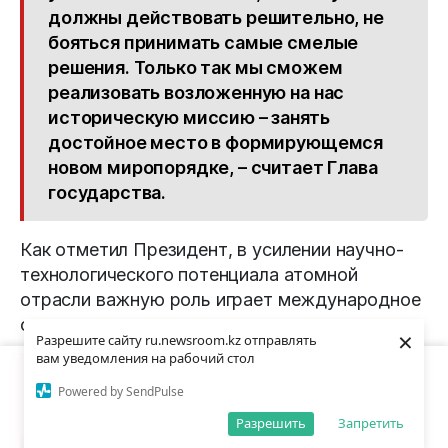
должны действовать решительно, не
бояться принимать самые смелые
решения. Только так мы сможем
реализовать возложенную на нас
историческую миссию – занять
достойное место в формирующемся
новом миропорядке, – считает Глава
государства.
Как отметил Президент, в усилении научно-
технологического потенциала атомной
отрасли важную роль играет международное
сотрудничество.
×
Разрешите сайту ru.newsroom.kz отправлять
вам уведомления на рабочий стол
Мы используем cookies для улучшения
Powered by SendPulse
вашего опыта. Продолжая использовать
Принять
– В этом плане у нас уже есть
сайт, вы соглашаетесь с этим.
Разрешить
Запретить
неплохие результаты. Налажено