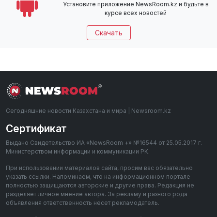
Установите приложение NewsRoom.kz и будьте в
курсе всех новостей
Скачать
Сегодняшние новости Казахстана и мира | Newsroom.kz
Сертификат
Выдано Свидетельство ИА «NewsRoom +» №16544 от 25.05.2017 г.
Министерством информации и коммуникации РК.
При использовании материалов сайта, просим вас обязательно
указать ссылки. Напоминаем, что на информационном портале
полностью защищаются авторские и другие права. Редакция не
разделяет личное мнение автора. За рекламу и разного рода
объявления ответственность несет рекламодатель.