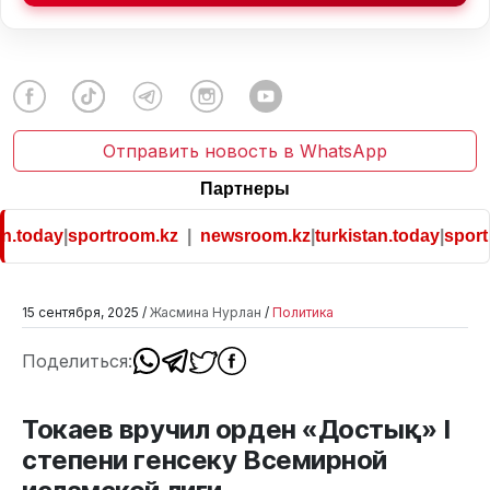
Отправить новость в WhatsApp
Партнеры
n.today
|
sportroom.kz
|
newsroom.kz
|
turkistan.today
|
sportr
15 сентября, 2025 /
Жасмина Нурлан
/
Политика
Поделиться:
Токаев вручил орден «Достық» I
степени генсеку Всемирной