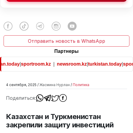
Отправить новость в WhatsApp
Партнеры
an.today
|
sportroom.kz
|
newsroom.kz
|
turkistan.today
|
sport
4 сентября, 2025 /
Жасмина Нурлан
/
Политика
Поделиться:
Казахстан и Туркменистан
закрепили защиту инвестиций