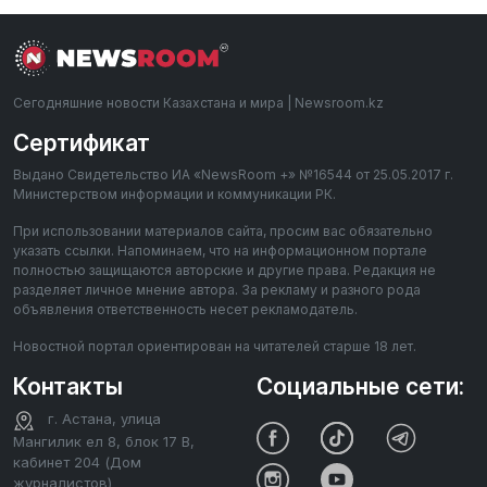
Сегодняшние новости Казахстана и мира | Newsroom.kz
Сертификат
Выдано Свидетельство ИА «NewsRoom +» №16544 от 25.05.2017 г.
Министерством информации и коммуникации РК.
При использовании материалов сайта, просим вас обязательно
указать ссылки. Напоминаем, что на информационном портале
полностью защищаются авторские и другие права. Редакция не
разделяет личное мнение автора. За рекламу и разного рода
объявления ответственность несет рекламодатель.
Новостной портал ориентирован на читателей старше 18 лет.
Контакты
Социальные сети:
г. Астана, улица
Мангилик ел 8, блок 17 В,
кабинет 204 (Дом
журналистов)